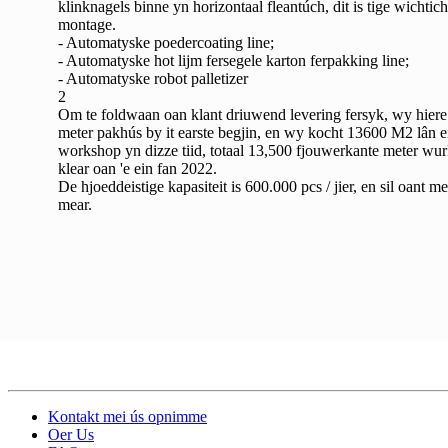
klinknagels binne yn horizontaal fleantúch, dit is tige wichtic
montage.
- Automatyske poedercoating line;
- Automatyske hot lijm fersegele karton ferpakking line;
- Automatyske robot palletizer
2
Om te foldwaan oan klant driuwend levering fersyk, wy hiere
meter pakhús by it earste begjin, en wy kocht 13600 M2 lân
workshop yn dizze tiid, totaal 13,500 fjouwerkante meter wur
klear oan 'e ein fan 2022.
De hjoeddeistige kapasiteit is 600.000 pcs / jier, en sil oant me
mear.
Kontakt mei ús opnimme
Oer Us