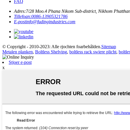
FAQ
Adres:
7/28 Moo.4 Phana Nikom Sub-district, Nikhom Phatthana
Tillefoan:
0086-13905321786
E-post
info@fudingindustries.com
© Copyright - 2010-2023: Alle rjochten foarbehâlden.
Sitemap
Metalen planken
,
Boltless Shelving
,
boltless rack swiere plicht
,
boltle
Stjoer e-post
x