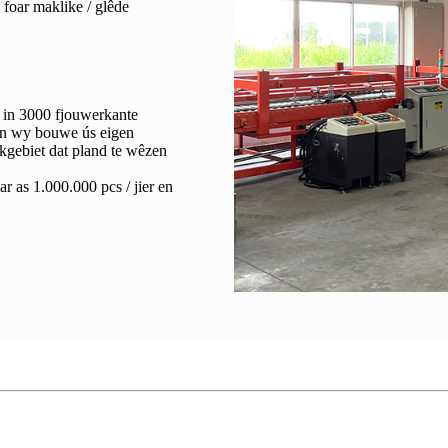
h foar maklike / glêde
 in 3000 fjouwerkante
 en wy bouwe ús eigen
kgebiet dat pland te wêzen
ar as 1.000.000 pcs / jier en