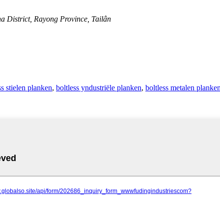
 District, Rayong Province, Tailân
ss stielen planken
,
boltless yndustriële planken
,
boltless metalen planke