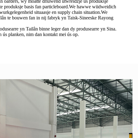
an oarders, wy moatte driuwend útwreidzje ús produksje
hste produksje basis fan particleboard.We hawwe wiidweidich
wurkgelegenheid situaasje en supply chain situation.We
n lân te bouwen fan in nij fabryk yn Taisk-Sineeske Rayong
odusearre yn Tailân binne leger dan dy produsearre yn Sina.
e yn ús planken, nim dan kontakt mei ús op.