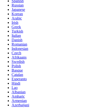
Spanish
Russian
Japanese
Korean
Arabic
Irish
Greek
Turkish
Italian
Danish
Romanian
Indonesian
Czech
Afrikaans
Swedish
Polish
Basque
Catalan
Esperanto
Hindi
Lao
Albanian
Amharic
Armenian
Azerbaijani