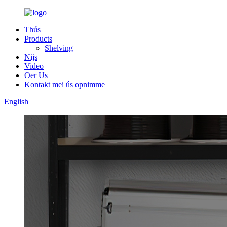
Thús
Products
Shelving
Nijs
Video
Oer Us
Kontakt mei ús opnimme
English