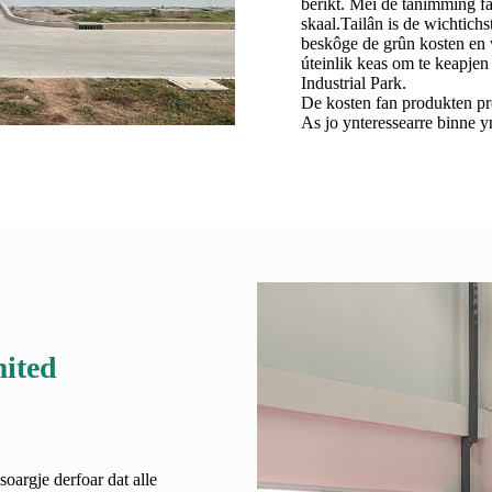
berikt. Mei de tanimming f
skaal.Tailân is de wichtic
beskôge de grûn kosten en 
úteinlik keas om te keapje
Industrial Park.
De kosten fan produkten pr
As jo ​​​​ynteressearre binn
ited
soargje derfoar dat alle