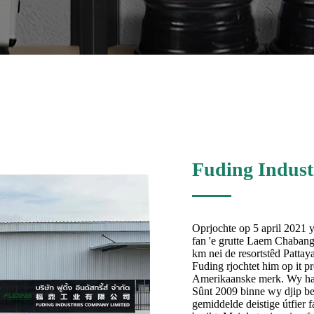
Fuding Indus
Oprjochte op 5 april 2021 
fan 'e grutte Laem Chabang
km nei de resortstêd Pattaya
Fuding rjochtet him op it pr
Amerikaanske merk. Wy ha
Sûnt 2009 binne wy ​​djip b
gemiddelde deistige útfier 