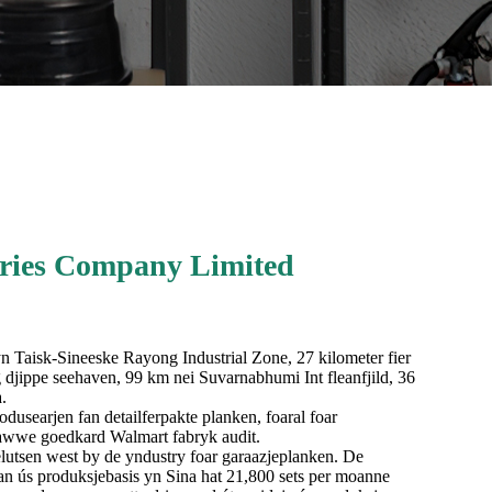
tries Company Limited
yn Taisk-Sineeske Rayong Industrial Zone, 27 kilometer fier
 djippe seehaven, 99 km nei Suvarnabhumi Int fleanfjild, 36
.
odusearjen fan detailferpakte planken, foaral foar
wwe goedkard Walmart fabryk audit.
elutsen west by de yndustry foar garaazjeplanken. De
fan ús produksjebasis yn Sina hat 21,800 sets per moanne